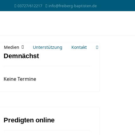
03727/612217
info@freiberg-baptisten.de
Medien
Unterstützung
Kontakt
Demnächst
Keine Termine
Predigten online