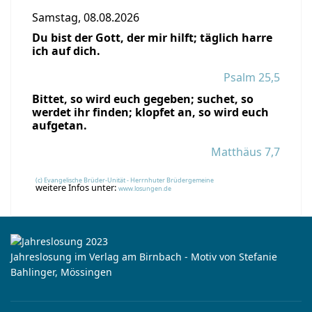
Samstag, 08.08.2026
Du bist der Gott, der mir hilft; täglich harre
ich auf dich.
Psalm 25,5
Bittet, so wird euch gegeben; suchet, so
werdet ihr finden; klopfet an, so wird euch
aufgetan.
Matthäus 7,7
(c) Evangelische Brüder-Unität - Herrnhuter Brüdergemeine
weitere Infos unter:
www.losungen.de
Jahreslosung im Verlag am Birnbach - Motiv von Stefanie
Bahlinger, Mössingen