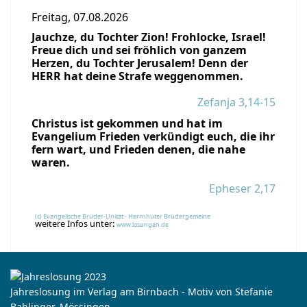
Freitag, 07.08.2026
Jauchze, du Tochter Zion! Frohlocke, Israel!
Freue dich und sei fröhlich von ganzem
Herzen, du Tochter Jerusalem! Denn der
HERR hat deine Strafe weggenommen.
Zefanja 3,14-15
Christus ist gekommen und hat im
Evangelium Frieden verkündigt euch, die ihr
fern wart, und Frieden denen, die nahe
waren.
Epheser 2,17
(c) Evangelische Brüder-Unität - Herrnhuter Brüdergemeine
weitere Infos unter:
www.losungen.de
Jahreslosung im Verlag am Birnbach - Motiv von Stefanie
Bahlinger, Mössingen