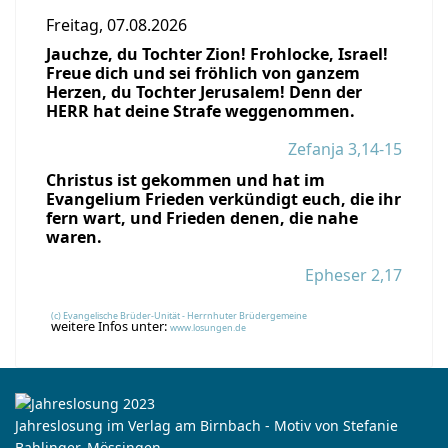
Freitag, 07.08.2026
Jauchze, du Tochter Zion! Frohlocke, Israel!
Freue dich und sei fröhlich von ganzem
Herzen, du Tochter Jerusalem! Denn der
HERR hat deine Strafe weggenommen.
Zefanja 3,14-15
Christus ist gekommen und hat im
Evangelium Frieden verkündigt euch, die ihr
fern wart, und Frieden denen, die nahe
waren.
Epheser 2,17
(c) Evangelische Brüder-Unität - Herrnhuter Brüdergemeine
weitere Infos unter:
www.losungen.de
Jahreslosung im Verlag am Birnbach - Motiv von Stefanie
Bahlinger, Mössingen