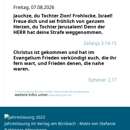
Freitag, 07.08.2026
Jauchze, du Tochter Zion! Frohlocke, Israel!
Freue dich und sei fröhlich von ganzem
Herzen, du Tochter Jerusalem! Denn der
HERR hat deine Strafe weggenommen.
Zefanja 3,14-15
Christus ist gekommen und hat im
Evangelium Frieden verkündigt euch, die ihr
fern wart, und Frieden denen, die nahe
waren.
Epheser 2,17
(c) Evangelische Brüder-Unität - Herrnhuter Brüdergemeine
weitere Infos unter:
www.losungen.de
Jahreslosung im Verlag am Birnbach - Motiv von Stefanie
Bahlinger, Mössingen