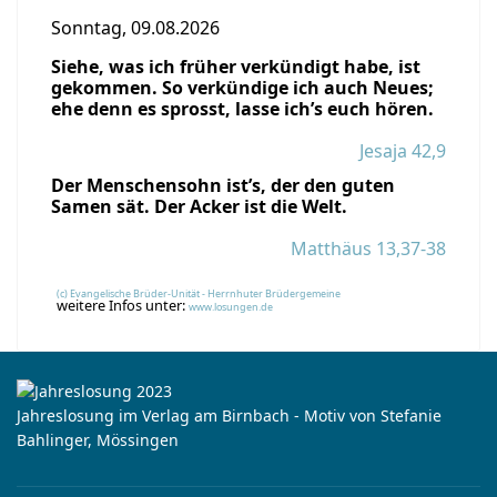
Sonntag, 09.08.2026
Siehe, was ich früher verkündigt habe, ist
gekommen. So verkündige ich auch Neues;
ehe denn es sprosst, lasse ich’s euch hören.
Jesaja 42,9
Der Menschensohn ist’s, der den guten
Samen sät. Der Acker ist die Welt.
Matthäus 13,37-38
(c) Evangelische Brüder-Unität - Herrnhuter Brüdergemeine
weitere Infos unter:
www.losungen.de
Jahreslosung im Verlag am Birnbach - Motiv von Stefanie
Bahlinger, Mössingen