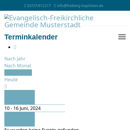
03727/612217
info@freiberg-baptisten.de
Terminkalender
Nach Jahr
Nach Monat
Nach Woche
Heute
Vorherige
Woche
10 - 16 Juni, 2024
Folgende
Woche