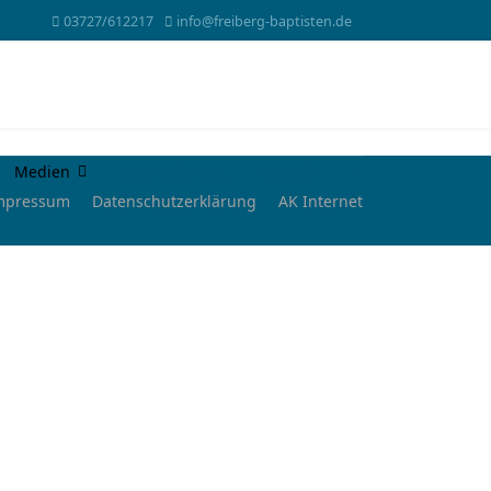
03727/612217
info@freiberg-baptisten.de
Medien
Unterstützung
Kontakt
mpressum
Datenschutzerklärung
AK Internet