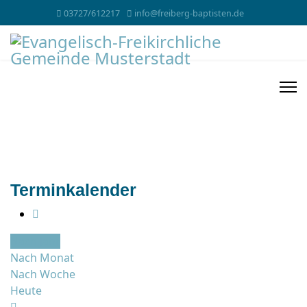
03727/612217
info@freiberg-baptisten.de
Terminkalender
Nach Jahr
Nach Monat
Nach Woche
Heute