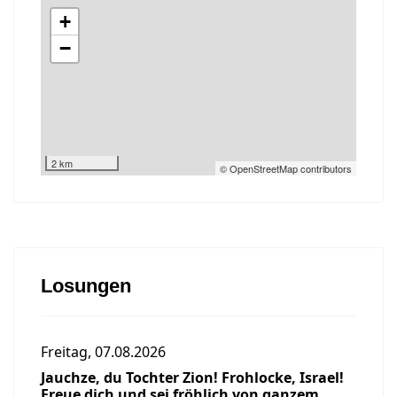
+
−
2 km
© OpenStreetMap contributors
Losungen
Freitag, 07.08.2026
Jauchze, du Tochter Zion! Frohlocke, Israel!
Freue dich und sei fröhlich von ganzem