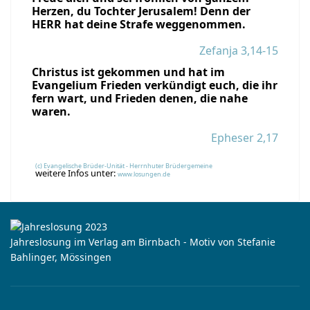
Herzen, du Tochter Jerusalem! Denn der
HERR hat deine Strafe weggenommen.
Zefanja 3,14-15
Christus ist gekommen und hat im
Evangelium Frieden verkündigt euch, die ihr
fern wart, und Frieden denen, die nahe
waren.
Epheser 2,17
(c) Evangelische Brüder-Unität - Herrnhuter Brüdergemeine
weitere Infos unter:
www.losungen.de
Jahreslosung im Verlag am Birnbach - Motiv von Stefanie
Bahlinger, Mössingen