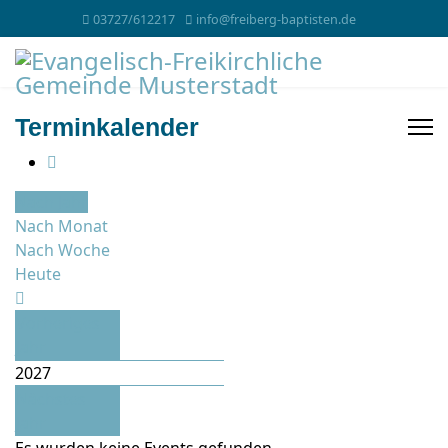
03727/612217
info@freiberg-baptisten.de
Terminkalender
Nach Jahr
Nach Monat
Nach Woche
Heute
Vorheriges
Jahr
2027
Nächstes
Jahr