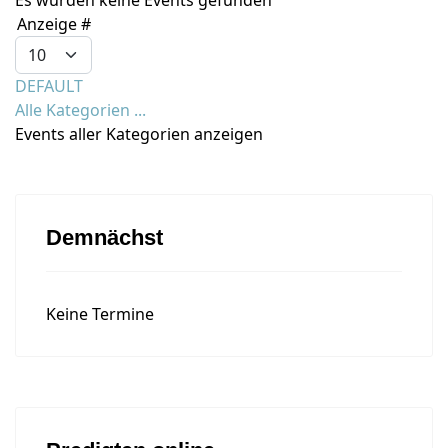
Es wurden keine Events gefunden
Limite der Paginierungsliste
Anzeige #
DEFAULT
Alle Kategorien ...
Events aller Kategorien anzeigen
Demnächst
Keine Termine